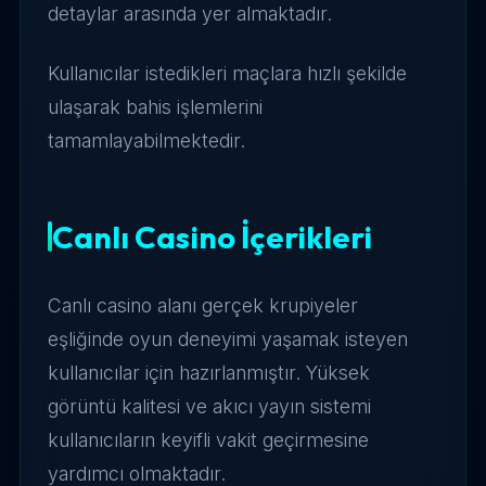
detaylar arasında yer almaktadır.
Kullanıcılar istedikleri maçlara hızlı şekilde
ulaşarak bahis işlemlerini
tamamlayabilmektedir.
Canlı Casino İçerikleri
Canlı casino alanı gerçek krupiyeler
eşliğinde oyun deneyimi yaşamak isteyen
kullanıcılar için hazırlanmıştır. Yüksek
görüntü kalitesi ve akıcı yayın sistemi
kullanıcıların keyifli vakit geçirmesine
yardımcı olmaktadır.