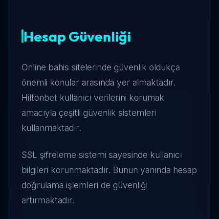
Hesap Güvenliği
Online bahis sitelerinde güvenlik oldukça
önemli konular arasında yer almaktadır.
Hiltonbet kullanıcı verilerini korumak
amacıyla çeşitli güvenlik sistemleri
kullanmaktadır.
SSL şifreleme sistemi sayesinde kullanıcı
bilgileri korunmaktadır. Bunun yanında hesap
doğrulama işlemleri de güvenliği
artırmaktadır.