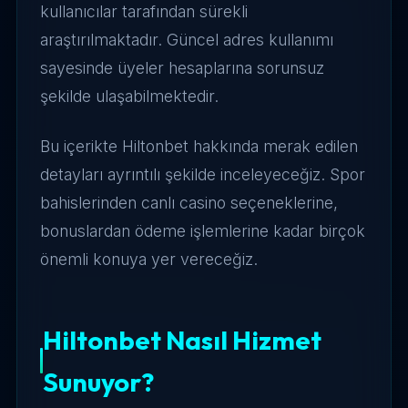
kullanıcılar tarafından sürekli
araştırılmaktadır. Güncel adres kullanımı
sayesinde üyeler hesaplarına sorunsuz
şekilde ulaşabilmektedir.
Bu içerikte Hiltonbet hakkında merak edilen
detayları ayrıntılı şekilde inceleyeceğiz. Spor
bahislerinden canlı casino seçeneklerine,
bonuslardan ödeme işlemlerine kadar birçok
önemli konuya yer vereceğiz.
Hiltonbet Nasıl Hizmet
Sunuyor?