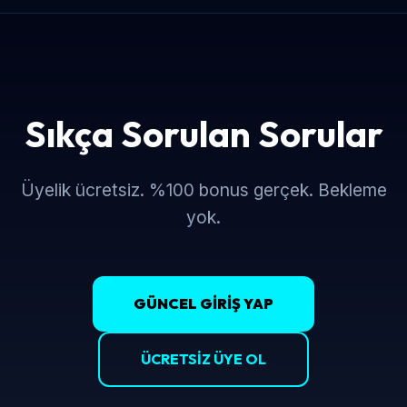
Sıkça Sorulan Sorular
Üyelik ücretsiz. %100 bonus gerçek. Bekleme
yok.
GÜNCEL GIRIŞ YAP
ÜCRETSIZ ÜYE OL