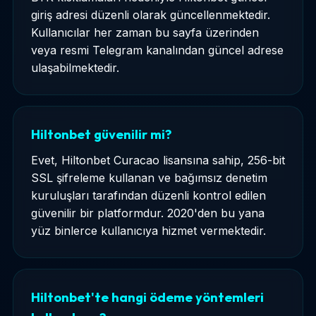
giriş adresi düzenli olarak güncellenmektedir.
Kullanıcılar her zaman bu sayfa üzerinden
veya resmi Telegram kanalından güncel adrese
ulaşabilmektedir.
Hiltonbet güvenilir mi?
Evet, Hiltonbet Curacao lisansına sahip, 256-bit
SSL şifreleme kullanan ve bağımsız denetim
kuruluşları tarafından düzenli kontrol edilen
güvenilir bir platformdur. 2020'den bu yana
yüz binlerce kullanıcıya hizmet vermektedir.
Hiltonbet'te hangi ödeme yöntemleri