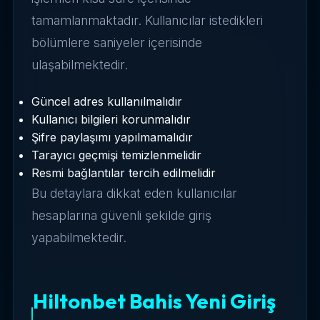
tamamlanmaktadır. Kullanıcılar istedikleri
bölümlere saniyeler içerisinde
ulaşabilmektedir.
Güncel adres kullanılmalıdır
Kullanıcı bilgileri korunmalıdır
Şifre paylaşımı yapılmamalıdır
Tarayıcı geçmişi temizlenmelidir
Resmi bağlantılar tercih edilmelidir
Bu detaylara dikkat eden kullanıcılar
hesaplarına güvenli şekilde giriş
yapabilmektedir.
Hiltonbet Bahis Yeni Giriş