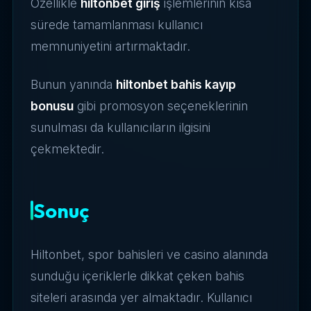
Özellikle
hiltonbet giriş
işlemlerinin kısa
sürede tamamlanması kullanıcı
memnuniyetini artırmaktadır.
Bunun yanında
hiltonbet bahis kayıp
bonusu
gibi promosyon seçeneklerinin
sunulması da kullanıcıların ilgisini
çekmektedir.
Sonuç
Hiltonbet, spor bahisleri ve casino alanında
sunduğu içeriklerle dikkat çeken bahis
siteleri arasında yer almaktadır. Kullanıcı