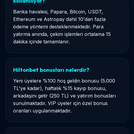
kullanılıyor?
Banka havalesi, Papara, Bitcoin, USDT,
Ethereum ve Astropay dahil 10'dan fazla
ödeme yöntemi desteklenmektedir. Para
yatırma anında, çekim işlemleri ortalama 15
dakika içinde tamamlanır.
Hiltonbet bonusları nelerdir?
Yeni üyelere %100 hoş geldin bonusu (5.000
TL'ye kadar), haftalık %15 kayıp bonusu,
arkadaşını getir (250 TL) ve yatırım bonusları
sunulmaktadır. VIP üyeler için özel bonus
oranları uygulanmaktadır.