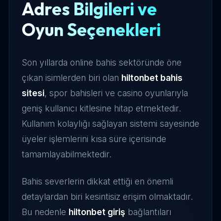
Adres Bilgileri ve
Oyun Seçenekleri
Son yıllarda online bahis sektöründe öne
çıkan isimlerden biri olan
hiltonbet bahis
sitesi
, spor bahisleri ve casino oyunlarıyla
geniş kullanıcı kitlesine hitap etmektedir.
Kullanım kolaylığı sağlayan sistemi sayesinde
üyeler işlemlerini kısa süre içerisinde
tamamlayabilmektedir.
Bahis severlerin dikkat ettiği en önemli
detaylardan biri kesintisiz erişim olmaktadır.
Bu nedenle
hiltonbet giriş
bağlantıları