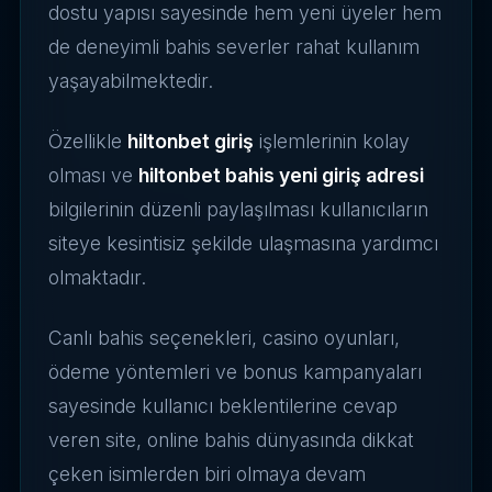
dostu yapısı sayesinde hem yeni üyeler hem
de deneyimli bahis severler rahat kullanım
yaşayabilmektedir.
Özellikle
hiltonbet giriş
işlemlerinin kolay
olması ve
hiltonbet bahis yeni giriş adresi
bilgilerinin düzenli paylaşılması kullanıcıların
siteye kesintisiz şekilde ulaşmasına yardımcı
olmaktadır.
Canlı bahis seçenekleri, casino oyunları,
ödeme yöntemleri ve bonus kampanyaları
sayesinde kullanıcı beklentilerine cevap
veren site, online bahis dünyasında dikkat
çeken isimlerden biri olmaya devam