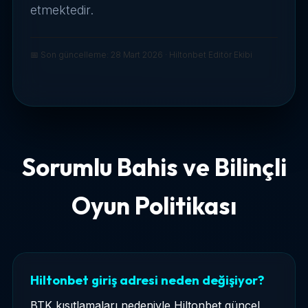
etmektedir.
📅 Son güncelleme:
28 Mart 2026
· Hiltonbet Editör Ekibi
Sorumlu Bahis ve Bilinçli
Oyun Politikası
Hiltonbet giriş adresi neden değişiyor?
BTK kısıtlamaları nedeniyle Hiltonbet güncel