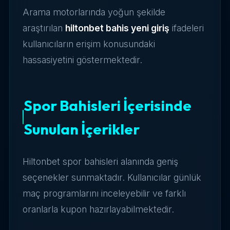
Arama motorlarında yoğun şekilde
araştırılan
hiltonbet bahis yeni giriş
ifadeleri
kullanıcıların erişim konusundaki
hassasiyetini göstermektedir.
Spor Bahisleri İçerisinde
Sunulan İçerikler
Hiltonbet spor bahisleri alanında geniş
seçenekler sunmaktadır. Kullanıcılar günlük
maç programlarını inceleyebilir ve farklı
oranlarla kupon hazırlayabilmektedir.