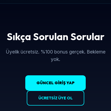
Sıkça Sorulan Sorular
Üyelik ücretsiz. %100 bonus gerçek. Bekleme
yok.
GÜNCEL GIRIŞ YAP
ÜCRETSIZ ÜYE OL