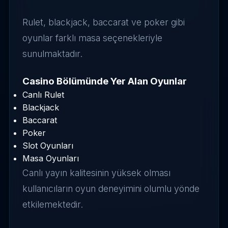
Rulet, blackjack, baccarat ve poker gibi
oyunlar farklı masa seçenekleriyle
sunulmaktadır.
Casino Bölümünde Yer Alan Oyunlar
Canlı Rulet
Blackjack
Baccarat
Poker
Slot Oyunları
Masa Oyunları
Canlı yayın kalitesinin yüksek olması
kullanıcıların oyun deneyimini olumlu yönde
etkilemektedir.