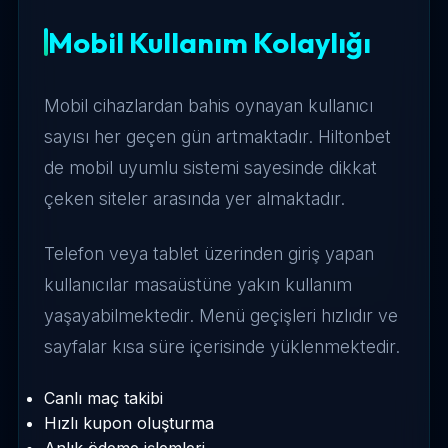
Mobil Kullanım Kolaylığı
Mobil cihazlardan bahis oynayan kullanıcı
sayısı her geçen gün artmaktadır. Hiltonbet
de mobil uyumlu sistemi sayesinde dikkat
çeken siteler arasında yer almaktadır.
Telefon veya tablet üzerinden giriş yapan
kullanıcılar masaüstüne yakın kullanım
yaşayabilmektedir. Menü geçişleri hızlıdır ve
sayfalar kısa süre içerisinde yüklenmektedir.
Canlı maç takibi
Hızlı kupon oluşturma