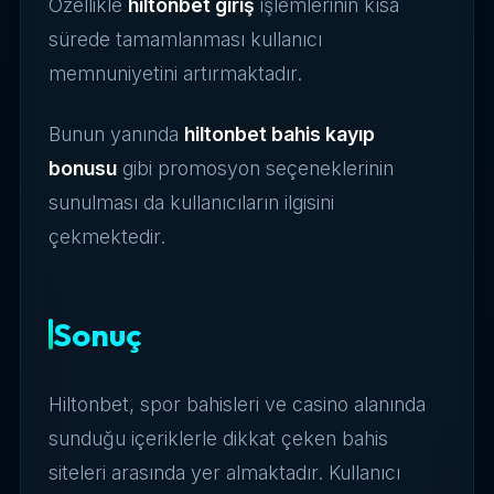
Özellikle
hiltonbet giriş
işlemlerinin kısa
sürede tamamlanması kullanıcı
memnuniyetini artırmaktadır.
Bunun yanında
hiltonbet bahis kayıp
bonusu
gibi promosyon seçeneklerinin
sunulması da kullanıcıların ilgisini
çekmektedir.
Sonuç
Hiltonbet, spor bahisleri ve casino alanında
sunduğu içeriklerle dikkat çeken bahis
siteleri arasında yer almaktadır. Kullanıcı