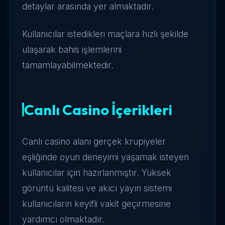
detaylar arasında yer almaktadır.
Kullanıcılar istedikleri maçlara hızlı şekilde
ulaşarak bahis işlemlerini
tamamlayabilmektedir.
Canlı Casino İçerikleri
Canlı casino alanı gerçek krupiyeler
eşliğinde oyun deneyimi yaşamak isteyen
kullanıcılar için hazırlanmıştır. Yüksek
görüntü kalitesi ve akıcı yayın sistemi
kullanıcıların keyifli vakit geçirmesine
yardımcı olmaktadır.