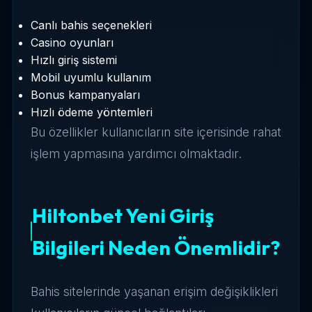
Canlı bahis seçenekleri
Casino oyunları
Hızlı giriş sistemi
Mobil uyumlu kullanım
Bonus kampanyaları
Hızlı ödeme yöntemleri
Bu özellikler kullanıcıların site içerisinde rahat
işlem yapmasına yardımcı olmaktadır.
Hiltonbet Yeni Giriş
Bilgileri Neden Önemlidir?
Bahis sitelerinde yaşanan erişim değişiklikleri