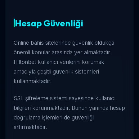
Hesap Güvenliği
Online bahis sitelerinde güvenlik oldukça
önemli konular arasında yer almaktadır.
Hiltonbet kullanıcı verilerini korumak
amacıyla çeşitli güvenlik sistemleri
kullanmaktadır.
SSL şifreleme sistemi sayesinde kullanıcı
bilgileri korunmaktadır. Bunun yanında hesap
doğrulama işlemleri de güvenliği
artırmaktadır.