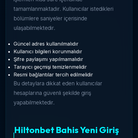
tamamlanmaktadır. Kullanıcılar istedikleri
bölümlere saniyeler içerisinde
ulaşabilmektedir.
Güncel adres kullanılmalıdır
Kullanıcı bilgileri korunmalıdır
Şifre paylaşımı yapılmamalıdır
Tarayıcı geçmişi temizlenmelidir
Resmi bağlantılar tercih edilmelidir
Bu detaylara dikkat eden kullanıcılar
hesaplarına güvenli şekilde giriş
yapabilmektedir.
Hiltonbet Bahis Yeni Giriş