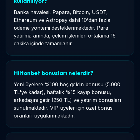
kullanılıyor?
Banka havalesi, Papara, Bitcoin, USDT,
Ethereum ve Astropay dahil 10'dan fazla
ödeme yöntemi desteklenmektedir. Para
yatırma anında, çekim işlemleri ortalama 15
dakika içinde tamamlanır.
Hiltonbet bonusları nelerdir?
Yeni üyelere %100 hoş geldin bonusu (5.000
TL'ye kadar), haftalık %15 kayıp bonusu,
arkadaşını getir (250 TL) ve yatırım bonusları
sunulmaktadır. VIP üyeler için özel bonus
oranları uygulanmaktadır.