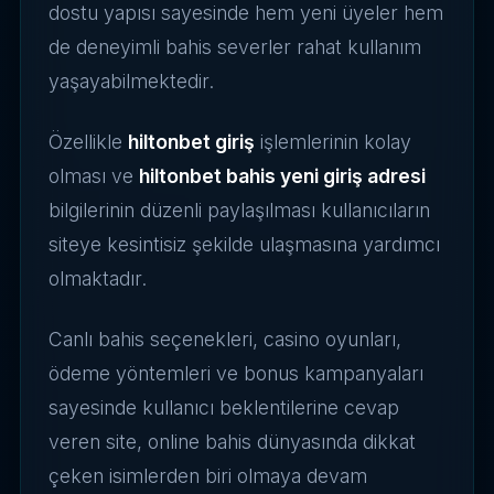
dostu yapısı sayesinde hem yeni üyeler hem
de deneyimli bahis severler rahat kullanım
yaşayabilmektedir.
Özellikle
hiltonbet giriş
işlemlerinin kolay
olması ve
hiltonbet bahis yeni giriş adresi
bilgilerinin düzenli paylaşılması kullanıcıların
siteye kesintisiz şekilde ulaşmasına yardımcı
olmaktadır.
Canlı bahis seçenekleri, casino oyunları,
ödeme yöntemleri ve bonus kampanyaları
sayesinde kullanıcı beklentilerine cevap
veren site, online bahis dünyasında dikkat
çeken isimlerden biri olmaya devam