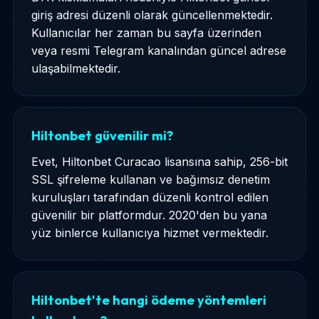
giriş adresi düzenli olarak güncellenmektedir.
Kullanıcılar her zaman bu sayfa üzerinden
veya resmi Telegram kanalından güncel adrese
ulaşabilmektedir.
Hiltonbet güvenilir mi?
Evet, Hiltonbet Curacao lisansına sahip, 256-bit
SSL şifreleme kullanan ve bağımsız denetim
kuruluşları tarafından düzenli kontrol edilen
güvenilir bir platformdur. 2020'den bu yana
yüz binlerce kullanıcıya hizmet vermektedir.
Hiltonbet'te hangi ödeme yöntemleri