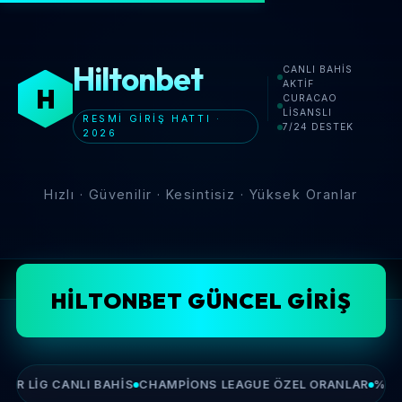
Hiltonbet
CANLI BAHIS
AKTIF
H
CURACAO
LISANSLI
RESMI GIRIŞ HATTI ·
7/24 DESTEK
2026
Hızlı · Güvenilir · Kesintisiz · Yüksek Oranlar
Ana Sayfa
›
Hiltonbet
›
Hiltonbet Giriş
HILTONBET GÜNCEL GIRIŞ
R LIG CANLI BAHIS
CHAMPIONS LEAGUE ÖZEL ORANLAR
%100 